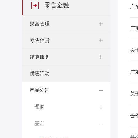
零售金融
广
财富管理
广
零售信贷
关
结算服务
广
优惠活动
产品公告
关
理财
合
基金
基