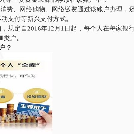
卡消费、网络购物、网络缴费通过该账户办理，
移动支付等新兴支付方式。
知，规定自
2016
年
12
月
1
日起，每个人在每家银
Ⅲ类户。
户？