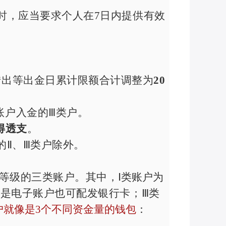
时，应当要求个人在
7
日内提供有效
。
转出等出金日累计限额合计调整为
20
账户入金的Ⅲ类户。
得透支
。
的Ⅱ、Ⅲ类户除外。
等级的三类账户。其中，
Ⅰ类账户为
以是电子账户也可配发银行卡；Ⅲ类
户就像是
3
个不同资金量的钱包
：