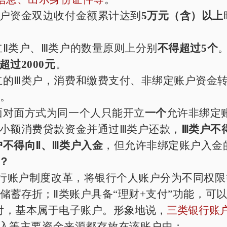
类户资金双边收付金额累计达到
5
万元（含）以上
Ⅱ类户、Ⅲ类户的数量原则上分别
不得超过
5
个
超过
2000
元
。
立的Ⅲ类户，消费和缴费支付、非绑定账户资金
元
。
面对面方式为同一个人只能开立
一个
允许非绑定
小额消费贷款资金并通过Ⅲ类户还款，
Ⅲ类户不
户不得向Ⅱ、Ⅲ类户入金
，但允许非绑定账户入金
？
行账户制度改革，将银行个人账户分为不同权限
储蓄存折；
Ⅱ类账户具备“理财
+
支付”功能，可
付，基本属于电子账户。
形象地说，
三类银行账
入等主要资金来源都存放在该账户中；