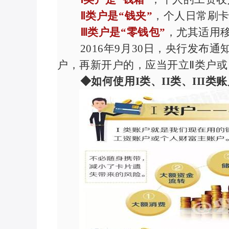
Ⅱ类户是“钱夹”
，个人日常刷
Ⅲ类户是“零钱包”
，尤其适用
2016
年
9
月
30
日，央行发布通
户，再新开户的，应当开立Ⅱ类户或
◆如何使用
I
类、
II
类、
III
类账