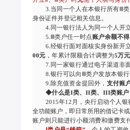
3.
当同一个人在本银行所有Ⅲ
身份证件并登记相关信息。
4.
同一银行法人为同一个人开立
5.
Ⅲ类户任一时点
账户余额不得
6.
经银行面对面核实身份新开
00
元
，年累计限额合计调整为
5
万
7.
同一家银行通过电子渠道非
8.
银行可以向Ⅲ类户发放本银行
9.
除充值资金提回外，
支付账
◆什么是
I
类、
II
类、
III
类账户
2015
年
12
月，央行启动个人银
全功能账户，即日常所用的借记卡或
账户则只能进行小额消费和缴费支
Ⅰ类户是“钱箱”
，个人的工资收