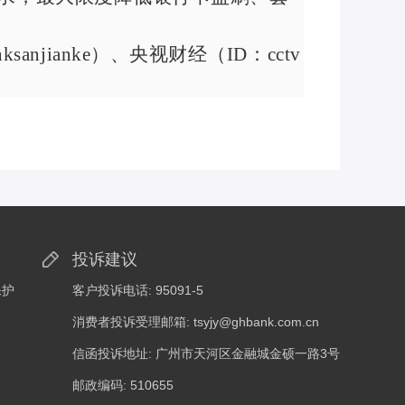
nksanjianke
）、央视财经（
ID
：
cctv
投诉建议
保护
客户投诉电话: 95091-5
消费者投诉受理邮箱: tsyjy@ghbank.com.cn
信函投诉地址: 广州市天河区金融城金硕一路3号
邮政编码: 510655