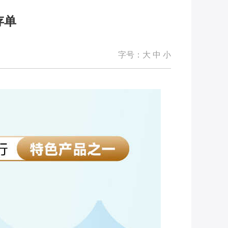
存单
字号：
大
中
小