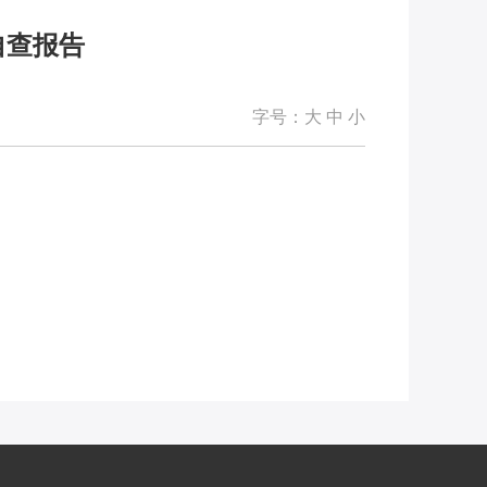
自查报告
字号：
大
中
小